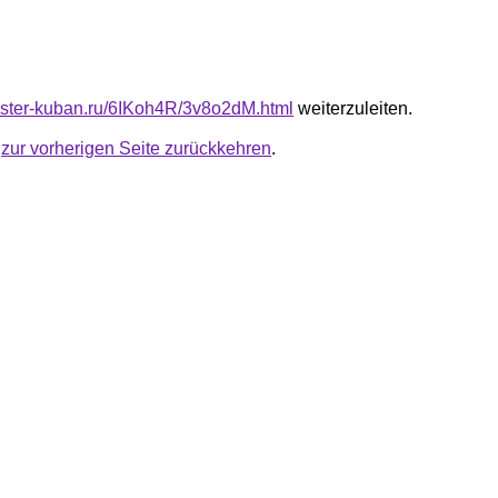
master-kuban.ru/6IKoh4R/3v8o2dM.html
weiterzuleiten.
u
zur vorherigen Seite zurückkehren
.