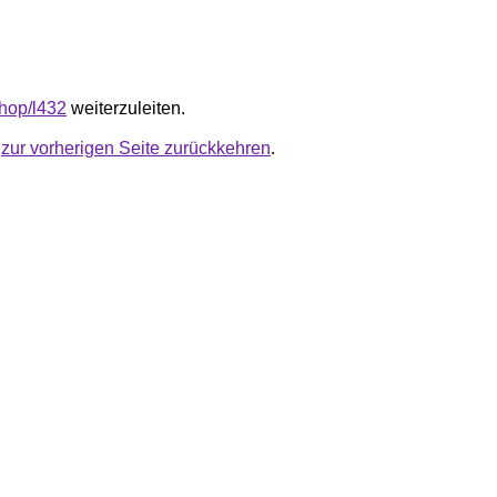
.shop/l432
weiterzuleiten.
u
zur vorherigen Seite zurückkehren
.