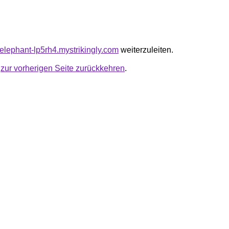
-elephant-lp5rh4.mystrikingly.com
weiterzuleiten.
u
zur vorherigen Seite zurückkehren
.