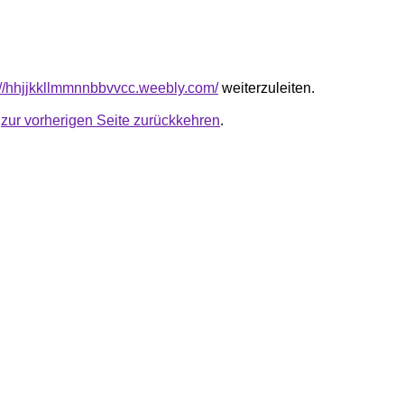
s://hhjjkkllmmnnbbvvcc.weebly.com/
weiterzuleiten.
u
zur vorherigen Seite zurückkehren
.