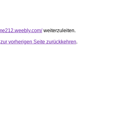
game212.weebly.com/
weiterzuleiten.
u
zur vorherigen Seite zurückkehren
.