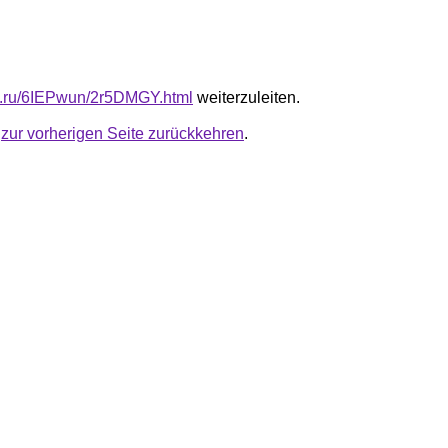
fb.ru/6IEPwun/2r5DMGY.html
weiterzuleiten.
u
zur vorherigen Seite zurückkehren
.