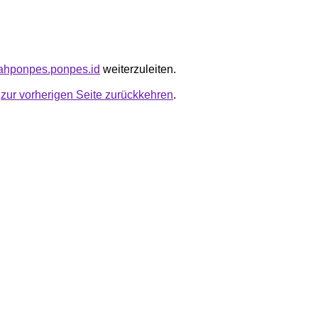
dlahponpes.ponpes.id
weiterzuleiten.
u
zur vorherigen Seite zurückkehren
.