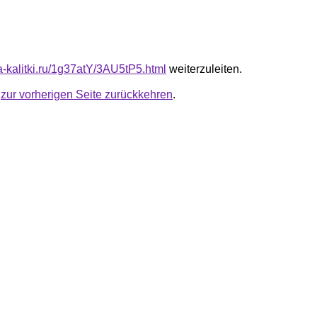
ta-kalitki.ru/1g37atY/3AU5tP5.html
weiterzuleiten.
u
zur vorherigen Seite zurückkehren
.