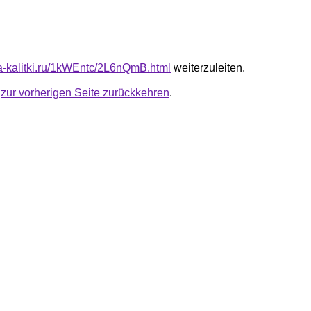
ota-kalitki.ru/1kWEntc/2L6nQmB.html
weiterzuleiten.
u
zur vorherigen Seite zurückkehren
.