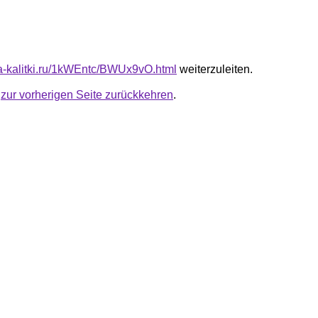
ota-kalitki.ru/1kWEntc/BWUx9vO.html
weiterzuleiten.
u
zur vorherigen Seite zurückkehren
.