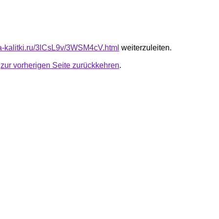
ota-kalitki.ru/3lCsL9v/3WSM4cV.html
weiterzuleiten.
u
zur vorherigen Seite zurückkehren
.