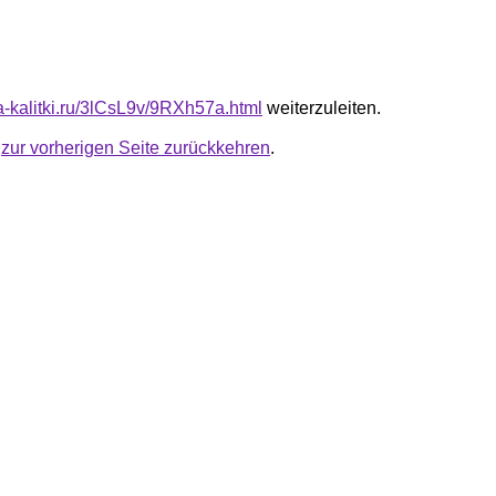
ta-kalitki.ru/3lCsL9v/9RXh57a.html
weiterzuleiten.
u
zur vorherigen Seite zurückkehren
.