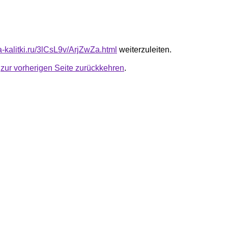
ta-kalitki.ru/3lCsL9v/ArjZwZa.html
weiterzuleiten.
u
zur vorherigen Seite zurückkehren
.