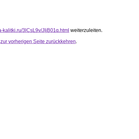
ta-kalitki.ru/3lCsL9v/JIjB01q.html
weiterzuleiten.
u
zur vorherigen Seite zurückkehren
.