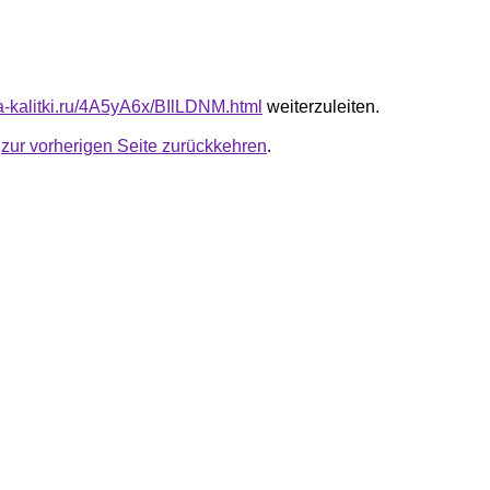
ta-kalitki.ru/4A5yA6x/BIlLDNM.html
weiterzuleiten.
u
zur vorherigen Seite zurückkehren
.