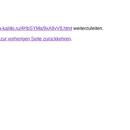
ota-kalitki.ru/4HbSYMq/9xA8yV8.html
weiterzuleiten.
u
zur vorherigen Seite zurückkehren
.