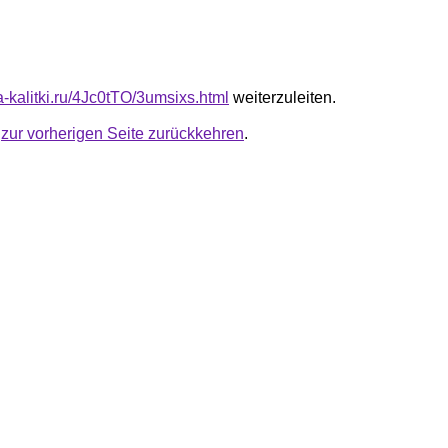
ta-kalitki.ru/4Jc0tTO/3umsixs.html
weiterzuleiten.
u
zur vorherigen Seite zurückkehren
.