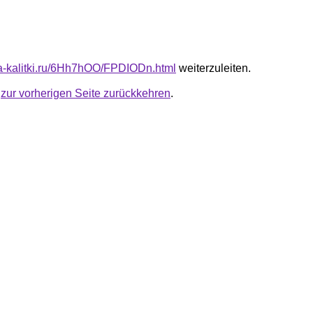
ota-kalitki.ru/6Hh7hOO/FPDIODn.html
weiterzuleiten.
u
zur vorherigen Seite zurückkehren
.