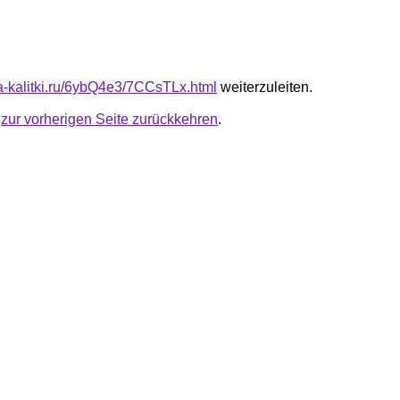
ta-kalitki.ru/6ybQ4e3/7CCsTLx.html
weiterzuleiten.
u
zur vorherigen Seite zurückkehren
.