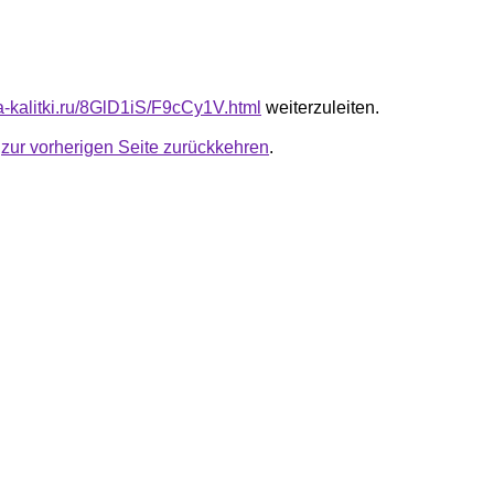
ta-kalitki.ru/8GlD1iS/F9cCy1V.html
weiterzuleiten.
u
zur vorherigen Seite zurückkehren
.