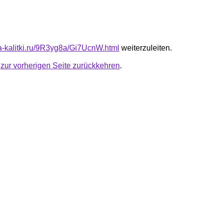
ta-kalitki.ru/9R3yg8a/Gi7UcnW.html
weiterzuleiten.
u
zur vorherigen Seite zurückkehren
.