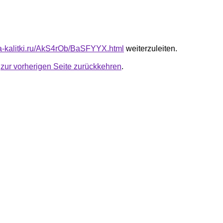
ota-kalitki.ru/AkS4rOb/BaSFYYX.html
weiterzuleiten.
u
zur vorherigen Seite zurückkehren
.