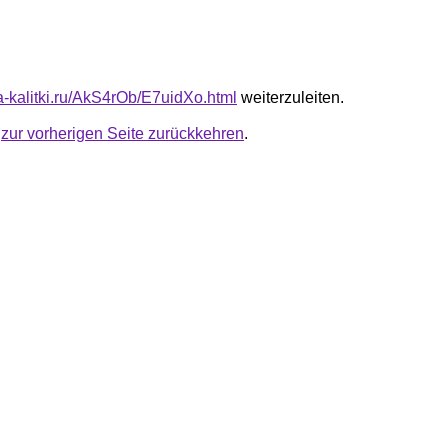
ta-kalitki.ru/AkS4rOb/E7uidXo.html
weiterzuleiten.
u
zur vorherigen Seite zurückkehren
.