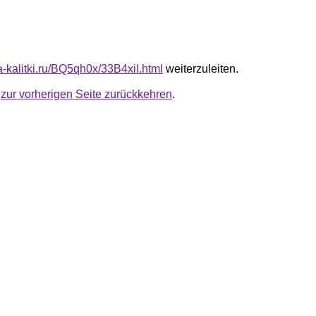
ta-kalitki.ru/BQ5qh0x/33B4xiI.html
weiterzuleiten.
u
zur vorherigen Seite zurückkehren
.