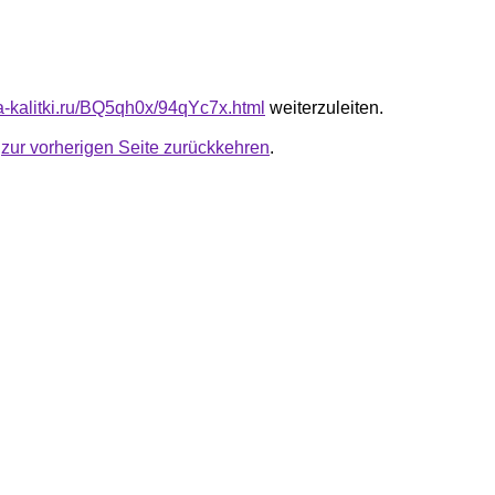
ta-kalitki.ru/BQ5qh0x/94qYc7x.html
weiterzuleiten.
u
zur vorherigen Seite zurückkehren
.