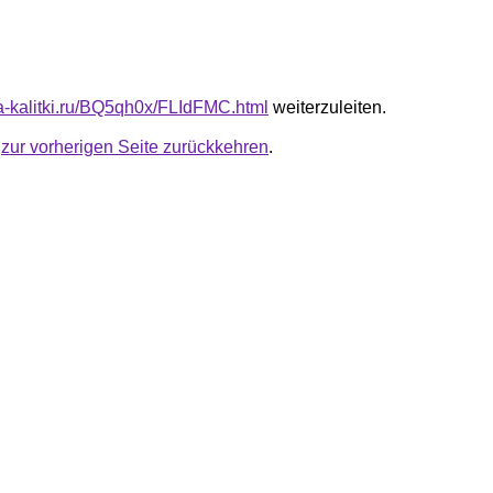
ota-kalitki.ru/BQ5qh0x/FLIdFMC.html
weiterzuleiten.
u
zur vorherigen Seite zurückkehren
.