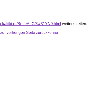
ota-kalitki.ru/BnLeAhG/3w31YN9.html
weiterzuleiten.
u
zur vorherigen Seite zurückkehren
.