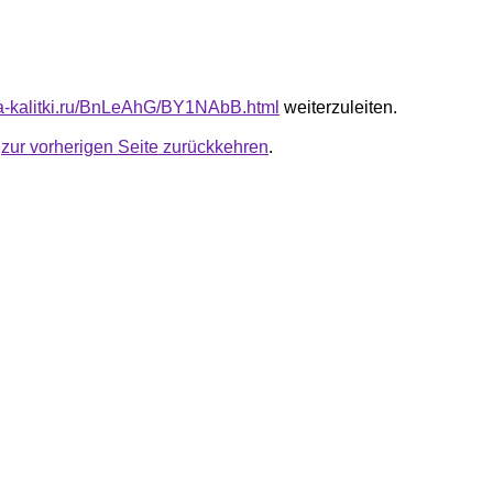
ota-kalitki.ru/BnLeAhG/BY1NAbB.html
weiterzuleiten.
u
zur vorherigen Seite zurückkehren
.