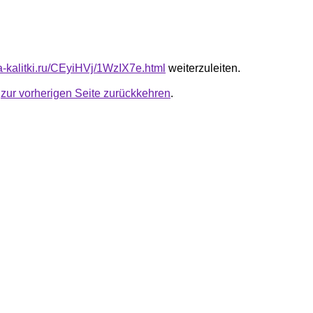
ta-kalitki.ru/CEyiHVj/1WzIX7e.html
weiterzuleiten.
u
zur vorherigen Seite zurückkehren
.