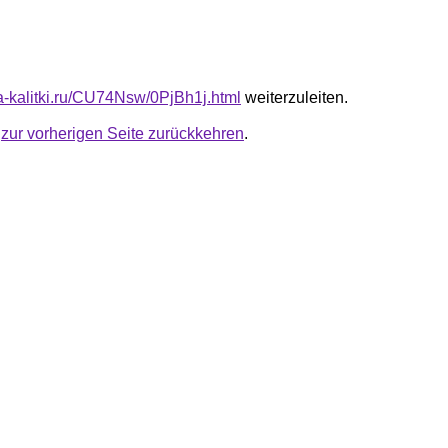
ta-kalitki.ru/CU74Nsw/0PjBh1j.html
weiterzuleiten.
u
zur vorherigen Seite zurückkehren
.