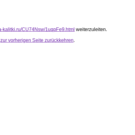
ota-kalitki.ru/CU74Nsw/1uqpFe9.html
weiterzuleiten.
u
zur vorherigen Seite zurückkehren
.