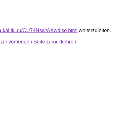
ota-kalitki.ru/CU74Nsw/AXwdise.html
weiterzuleiten.
u
zur vorherigen Seite zurückkehren
.