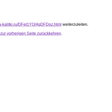
ota-kalitki.ru/DFet1YO/4gDFDoz.html
weiterzuleiten.
u
zur vorherigen Seite zurückkehren
.