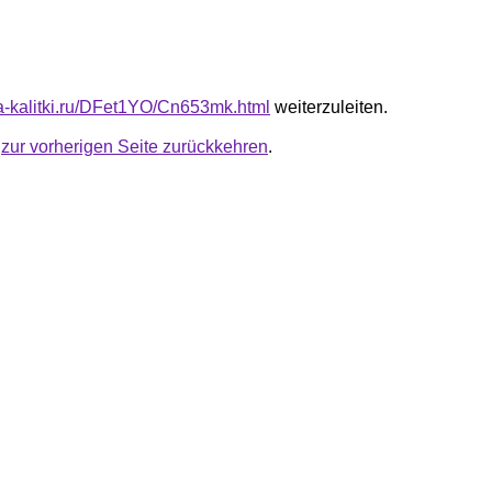
ota-kalitki.ru/DFet1YO/Cn653mk.html
weiterzuleiten.
u
zur vorherigen Seite zurückkehren
.