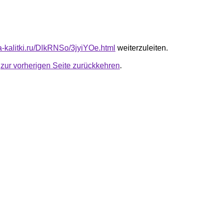
ta-kalitki.ru/DlkRNSo/3jyiYOe.html
weiterzuleiten.
u
zur vorherigen Seite zurückkehren
.