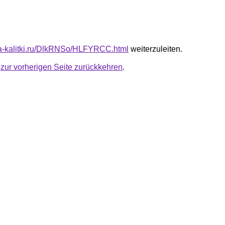
ota-kalitki.ru/DlkRNSo/HLFYRCC.html
weiterzuleiten.
u
zur vorherigen Seite zurückkehren
.