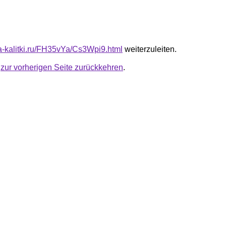
ta-kalitki.ru/FH35vYa/Cs3Wpi9.html
weiterzuleiten.
u
zur vorherigen Seite zurückkehren
.