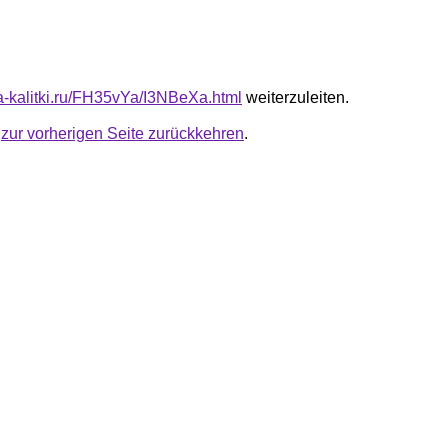
ta-kalitki.ru/FH35vYa/I3NBeXa.html
weiterzuleiten.
u
zur vorherigen Seite zurückkehren
.