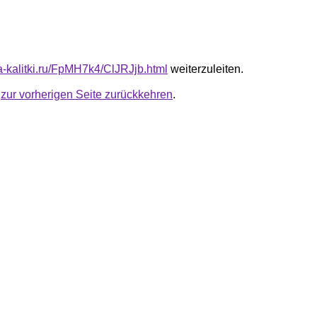
ta-kalitki.ru/FpMH7k4/ClJRJjb.html
weiterzuleiten.
u
zur vorherigen Seite zurückkehren
.