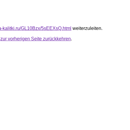
ota-kalitki.ru/GL10Bzx/5sEEXsQ.html
weiterzuleiten.
u
zur vorherigen Seite zurückkehren
.