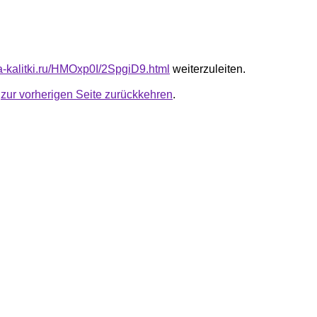
ta-kalitki.ru/HMOxp0I/2SpgiD9.html
weiterzuleiten.
u
zur vorherigen Seite zurückkehren
.