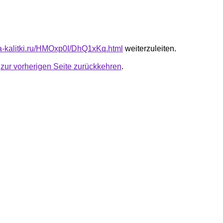
ota-kalitki.ru/HMOxp0I/DhQ1xKq.html
weiterzuleiten.
u
zur vorherigen Seite zurückkehren
.