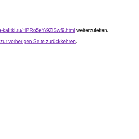
ta-kalitki.ru/HPRo5eY/9ZISwf9.html
weiterzuleiten.
u
zur vorherigen Seite zurückkehren
.