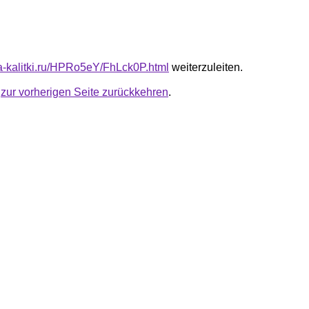
ota-kalitki.ru/HPRo5eY/FhLck0P.html
weiterzuleiten.
u
zur vorherigen Seite zurückkehren
.