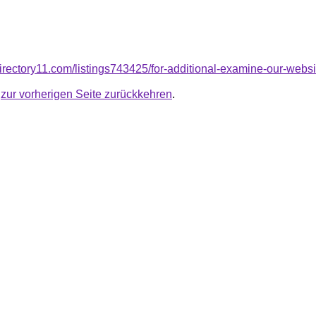
irectory11.com/listings743425/for-additional-examine-our-websit
u
zur vorherigen Seite zurückkehren
.